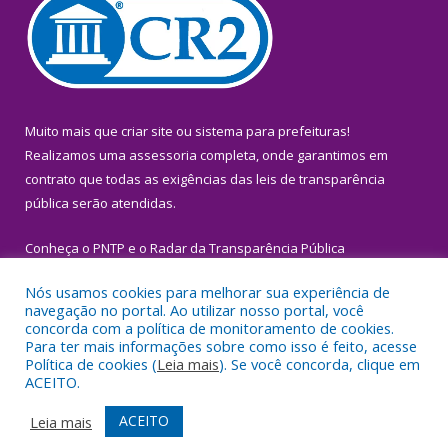
Muito mais que
criar site
ou
sistema para prefeituras
!
Realizamos uma
assessoria
completa, onde garantimos em
contrato que todas as exigências das
leis de transparência
pública
serão atendidas.
Conheça o
PNTP
e o
Radar da Transparência Pública
Nós usamos cookies para melhorar sua experiência de
navegação no portal. Ao utilizar nosso portal, você
concorda com a política de monitoramento de cookies.
Para ter mais informações sobre como isso é feito, acesse
Todos os direitos reservados a Prefeitura Municipal de Igarapé-
Política de cookies (
Leia mais
). Se você concorda, clique em
Miri.
ACEITO.
Mapa do Site
Acessar Área Administrativa
ACEITO
Leia mais
Acessar Webmail