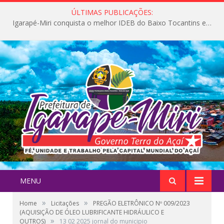
ÚLTIMAS PUBLICAÇÕES:
Igarapé-Miri conquista o melhor IDEB do Baixo Tocantins e avança na qualidade da educação pública
MENU
»
»
Home
Licitações
PREGÃO ELETRÔNICO Nº 009/2023
(AQUISIÇÃO DE ÓLEO LUBRIFICANTE HIDRÁULICO E
»
OUTROS)
13 02 2025 jornal do municipio