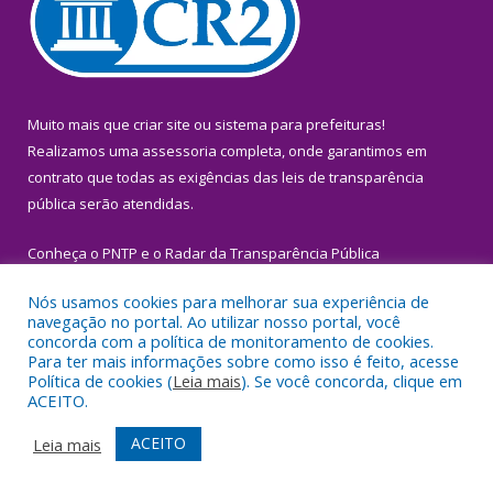
Muito mais que
criar site
ou
sistema para prefeituras
!
Realizamos uma
assessoria
completa, onde garantimos em
contrato que todas as exigências das
leis de transparência
pública
serão atendidas.
Conheça o
PNTP
e o
Radar da Transparência Pública
Nós usamos cookies para melhorar sua experiência de
navegação no portal. Ao utilizar nosso portal, você
concorda com a política de monitoramento de cookies.
Para ter mais informações sobre como isso é feito, acesse
Todos os direitos reservados a Prefeitura Municipal de Igarapé-
Política de cookies (
Leia mais
). Se você concorda, clique em
Miri.
ACEITO.
Mapa do Site
Acessar Área Administrativa
ACEITO
Leia mais
Acessar Webmail