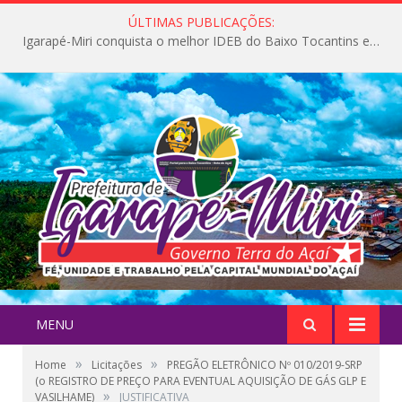
ÚLTIMAS PUBLICAÇÕES:
Igarapé-Miri conquista o melhor IDEB do Baixo Tocantins e avança na qualidade da educação pública
MENU
»
»
Home
Licitações
PREGÃO ELETRÔNICO Nº 010/2019-SRP
(o REGISTRO DE PREÇO PARA EVENTUAL AQUISIÇÃO DE GÁS GLP E
»
VASILHAME)
JUSTIFICATIVA