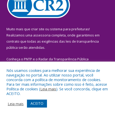
Muito mais que
criar site
ou
sistema para prefeituras
!
Realizamos uma
assessoria
completa, onde garantimos em
contrato que todas as exigências das
leis de transparência
pública
serão atendidas.
Conheça o
PNTP
e o
Radar da Transparência Pública
Nós usamos cookies para melhorar sua experiência de
navegação no portal. Ao utilizar nosso portal, você
concorda com a política de monitoramento de cookies.
Para ter mais informações sobre como isso é feito, acesse
Todos os direitos reservados a Prefeitura Municipal de Igarapé-
Política de cookies (
Leia mais
). Se você concorda, clique em
Miri.
ACEITO.
Mapa do Site
Acessar Área Administrativa
ACEITO
Leia mais
Acessar Webmail