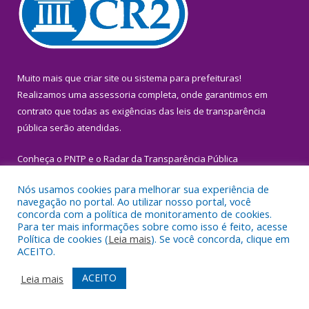
Muito mais que
criar site
ou
sistema para prefeituras
!
Realizamos uma
assessoria
completa, onde garantimos em
contrato que todas as exigências das
leis de transparência
pública
serão atendidas.
Conheça o
PNTP
e o
Radar da Transparência Pública
Nós usamos cookies para melhorar sua experiência de
navegação no portal. Ao utilizar nosso portal, você
concorda com a política de monitoramento de cookies.
Para ter mais informações sobre como isso é feito, acesse
Todos os direitos reservados a Prefeitura Municipal de Igarapé-
Política de cookies (
Leia mais
). Se você concorda, clique em
Miri.
ACEITO.
Mapa do Site
Acessar Área Administrativa
ACEITO
Leia mais
Acessar Webmail