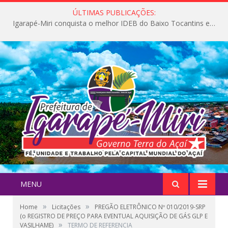
ÚLTIMAS PUBLICAÇÕES:
Igarapé-Miri conquista o melhor IDEB do Baixo Tocantins e avança na qualidade da educação pública
MENU
»
»
Home
Licitações
PREGÃO ELETRÔNICO Nº 010/2019-SRP
(o REGISTRO DE PREÇO PARA EVENTUAL AQUISIÇÃO DE GÁS GLP E
»
VASILHAME)
TERMO DE REFERENCIA