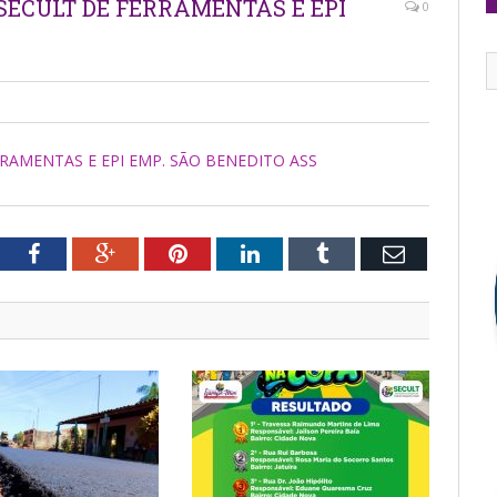
4.SECULT DE FERRAMENTAS E EPI
0
RRAMENTAS E EPI EMP. SÃO BENEDITO ASS
tter
Facebook
Google+
Pinterest
LinkedIn
Tumblr
Email