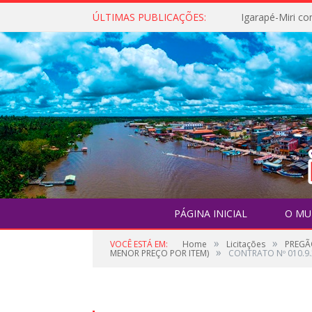
ÚLTIMAS PUBLICAÇÕES:
PÁGINA INICIAL
O MU
»
»
VOCÊ ESTÁ EM:
Home
Licitações
PREGÃ
»
MENOR PREÇO POR ITEM)
CONTRATO Nº 010.9.