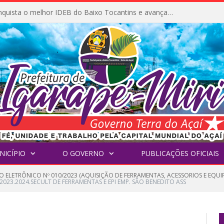
Igarapé-Miri conquista o melhor IDEB do Baixo Tocantins e avança na qualidade da educação pública
NICÍPIO
O GOVERNO
PUBLICAÇÕES OFICIAIS
O ELETRÔNICO Nº 010/2023 (AQUISIÇÃO DE FERRAMENTAS, ACESSORIOS E EQU
2023.2024.SECULT DE FERRAMENTAS E EPI EMP. SÃO BENEDITO ASS