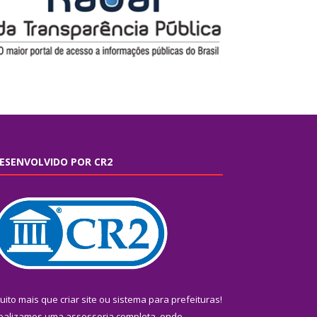
ESENVOLVIDO POR CR2
uito mais que
criar site
ou
sistema para prefeituras
!
ealizamos uma
assessoria
completa, onde