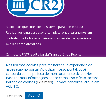
Muito mais que
criar site
ou
sistema para prefeituras
!
Realizamos uma
assessoria
completa, onde garantimos em
contrato que todas as exigências das
leis de transparência
pública
serão atendidas.
Conheça o
PNTP
e o
Radar da Transparência Pública
Nós usamos cookies para melhorar sua experiência de
navegação no portal. Ao utilizar nosso portal, você
concorda com a política de monitoramento de cookies.
Para ter mais informações sobre como isso é feito, acesse
Todos os direitos reservados a Prefeitura Municipal de Igarapé-
Política de cookies (
Leia mais
). Se você concorda, clique em
Miri.
ACEITO.
Mapa do Site
Acessar Área Administrativa
ACEITO
Leia mais
Acessar Webmail