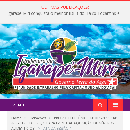
ÚLTIMAS PUBLICAÇÕES:
Igarapé-Miri conquista o melhor IDEB do Baixo Tocantins e avança na qualidade da educação pública
MENU
»
»
Home
Licitações
PREGÃO ELETRÔNICO Nº 011/2019-SRP
(REGISTRO DE PREÇO PARA EVENTUAL AQUISIÇÃO DE GÊNEROS
»
ALIMENTÍCIOS)
ATA DA SESSÃO-1