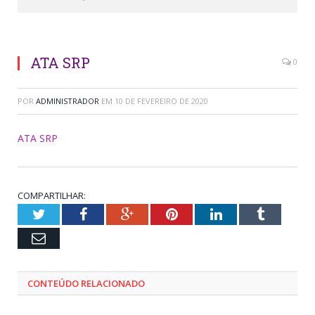
ATA SRP
0
POR
ADMINISTRADOR
EM
10 DE FEVEREIRO DE 2020
ATA SRP
COMPARTILHAR:
Twitter
Facebook
Google+
Pinterest
LinkedIn
Tumblr
Email
CONTEÚDO RELACIONADO