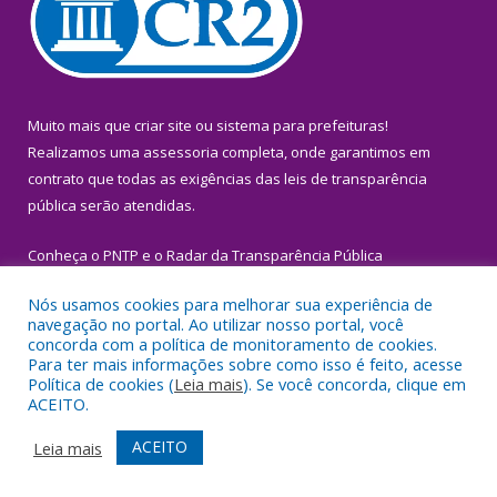
Muito mais que
criar site
ou
sistema para prefeituras
!
Realizamos uma
assessoria
completa, onde garantimos em
contrato que todas as exigências das
leis de transparência
pública
serão atendidas.
Conheça o
PNTP
e o
Radar da Transparência Pública
Nós usamos cookies para melhorar sua experiência de
navegação no portal. Ao utilizar nosso portal, você
concorda com a política de monitoramento de cookies.
Para ter mais informações sobre como isso é feito, acesse
Todos os direitos reservados a Prefeitura Municipal de Igarapé-
Política de cookies (
Leia mais
). Se você concorda, clique em
Miri.
ACEITO.
Mapa do Site
Acessar Área Administrativa
ACEITO
Leia mais
Acessar Webmail