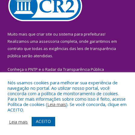
Muito mais que
criar site
ou
sistema para prefeituras
!
Realizamos uma
assessoria
completa, onde garantimos em
contrato que todas as exigências das
leis de transparência
pública
serão atendidas.
Conheça o
PNTP
e o
Radar da Transparência Pública
Nós usamos cookies para melhorar sua experiência de
navegação no portal. Ao utilizar nosso portal, você
concorda com a política de monitoramento de cookies.
Para ter mais informações sobre como isso é feito, acesse
Todos os direitos reservados a Prefeitura Municipal de Igarapé-
Política de cookies (
Leia mais
). Se você concorda, clique em
Miri.
ACEITO.
Mapa do Site
Acessar Área Administrativa
ACEITO
Leia mais
Acessar Webmail