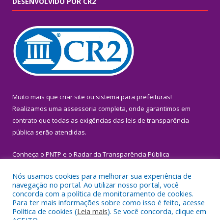
DESENVOLVIDO POR CR2
Muito mais que
criar site
ou
sistema para prefeituras
!
Realizamos uma
assessoria
completa, onde garantimos em
contrato que todas as exigências das
leis de transparência
pública
serão atendidas.
Conheça o
PNTP
e o
Radar da Transparência Pública
Nós usamos cookies para melhorar sua experiência de
navegação no portal. Ao utilizar nosso portal, você
concorda com a política de monitoramento de cookies.
Para ter mais informações sobre como isso é feito, acesse
Todos os direitos reservados a Prefeitura Municipal de Igarapé-
Política de cookies (
Leia mais
). Se você concorda, clique em
Miri.