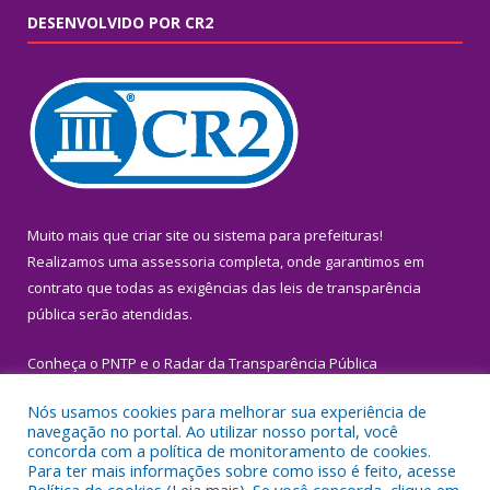
DESENVOLVIDO POR CR2
Muito mais que
criar site
ou
sistema para prefeituras
!
Realizamos uma
assessoria
completa, onde garantimos em
contrato que todas as exigências das
leis de transparência
pública
serão atendidas.
Conheça o
PNTP
e o
Radar da Transparência Pública
Nós usamos cookies para melhorar sua experiência de
navegação no portal. Ao utilizar nosso portal, você
concorda com a política de monitoramento de cookies.
Para ter mais informações sobre como isso é feito, acesse
Todos os direitos reservados a Prefeitura Municipal de Igarapé-