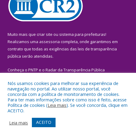
Muito mais que
criar site
ou
sistema para prefeituras
!
Realizamos uma
assessoria
completa, onde garantimos em
contrato que todas as exigências das
leis de transparência
pública
serão atendidas.
Conheça o
PNTP
e o
Radar da Transparência Pública
Nós usamos cookies para melhorar sua experiência de
navegação no portal. Ao utilizar nosso portal, você
concorda com a política de monitoramento de cookies.
Para ter mais informações sobre como isso é feito, acesse
Todos os direitos reservados a Prefeitura Municipal de Igarapé-
Política de cookies (
Leia mais
). Se você concorda, clique em
Miri.
ACEITO.
Mapa do Site
Acessar Área Administrativa
ACEITO
Leia mais
Acessar Webmail