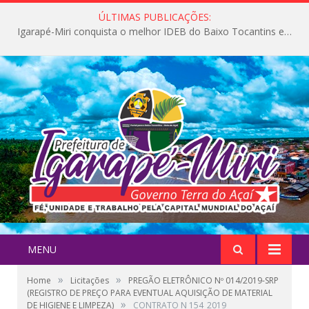
ÚLTIMAS PUBLICAÇÕES:
Igarapé-Miri conquista o melhor IDEB do Baixo Tocantins e avança na qualidade da educação pública
MENU
»
»
Home
Licitações
PREGÃO ELETRÔNICO Nº 014/2019-SRP
(REGISTRO DE PREÇO PARA EVENTUAL AQUISIÇÃO DE MATERIAL
»
DE HIGIENE E LIMPEZA)
CONTRATO N 154_2019