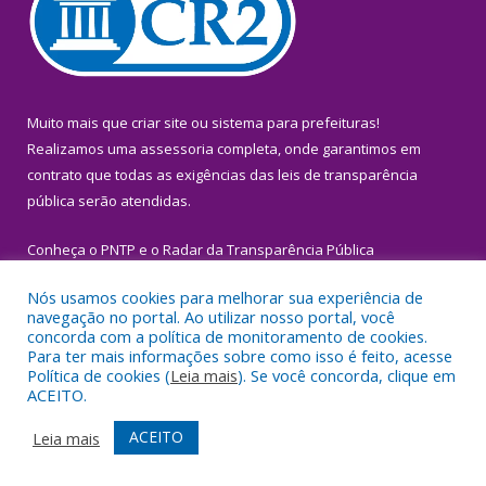
Muito mais que
criar site
ou
sistema para prefeituras
!
Realizamos uma
assessoria
completa, onde garantimos em
contrato que todas as exigências das
leis de transparência
pública
serão atendidas.
Conheça o
PNTP
e o
Radar da Transparência Pública
Nós usamos cookies para melhorar sua experiência de
navegação no portal. Ao utilizar nosso portal, você
concorda com a política de monitoramento de cookies.
Para ter mais informações sobre como isso é feito, acesse
Todos os direitos reservados a Prefeitura Municipal de Igarapé-
Política de cookies (
Leia mais
). Se você concorda, clique em
Miri.
ACEITO.
Mapa do Site
Acessar Área Administrativa
ACEITO
Leia mais
Acessar Webmail