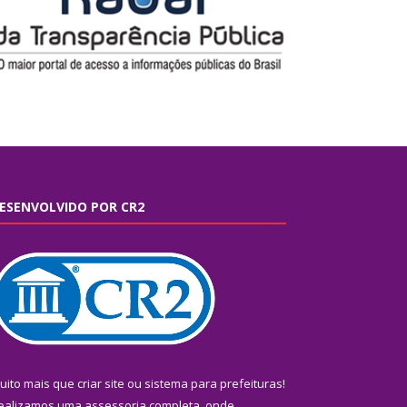
ESENVOLVIDO POR CR2
uito mais que
criar site
ou
sistema para prefeituras
!
ealizamos uma
assessoria
completa, onde