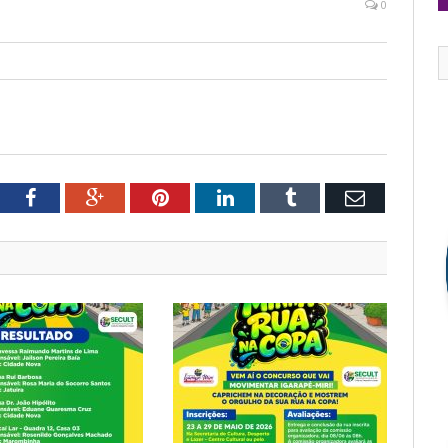
0
tter
Facebook
Google+
Pinterest
LinkedIn
Tumblr
Email