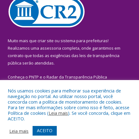
Muito mais que
criar site
ou
sistema para prefeituras
!
Realizamos uma
assessoria
completa, onde garantimos em
contrato que todas as exigências das
leis de transparência
pública
serão atendidas.
Conheça o
PNTP
e o
Radar da Transparência Pública
Nós usamos cookies para melhorar sua experiência de
navegação no portal. Ao utilizar nosso portal, você
concorda com a política de monitoramento de cookies.
Para ter mais informações sobre como isso é feito, acesse
Todos os direitos reservados a Prefeitura Municipal de Igarapé-
Política de cookies (
Leia mais
). Se você concorda, clique em
Miri.
ACEITO.
Mapa do Site
Acessar Área Administrativa
ACEITO
Leia mais
Acessar Webmail