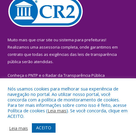
Muito mais que
criar site
ou
sistema para prefeituras
!
Realizamos uma
assessoria
completa, onde garantimos em
contrato que todas as exigências das
leis de transparência
pública
serão atendidas.
Conheça o
PNTP
e o
Radar da Transparência Pública
Nós usamos cookies para melhorar sua experiência de
navegação no portal. Ao utilizar nosso portal, você
concorda com a política de monitoramento de cookies.
Para ter mais informações sobre como isso é feito, acesse
Todos os direitos reservados a Prefeitura Municipal de Igarapé-
Política de cookies (
Leia mais
). Se você concorda, clique em
Miri.
ACEITO.
Mapa do Site
Acessar Área Administrativa
ACEITO
Leia mais
Acessar Webmail