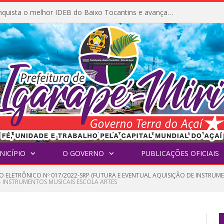
Igarapé-Miri conquista o melhor IDEB do Baixo Tocantins e avança na qualidade da educação pública
NICÍPIO
O GOVERNO
PUBLICAÇÕES OFICIAIS
O ELETRÔNICO Nº 017/2022-SRP (FUTURA E EVENTUAL AQUISIÇÃO DE INSTRUME
– INSTRUMENTOS MUSICAIS ESCOLA ARTES