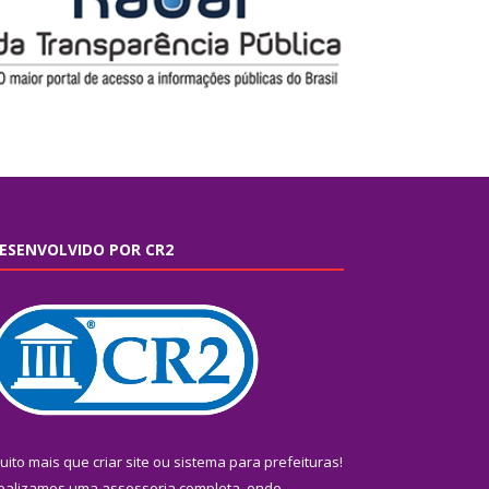
ESENVOLVIDO POR CR2
uito mais que
criar site
ou
sistema para prefeituras
!
ealizamos uma
assessoria
completa, onde