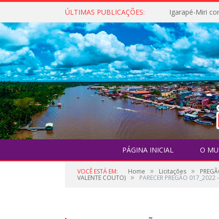
ÚLTIMAS PUBLICAÇÕES:
PÁGINA INICIAL
O MU
»
»
VOCÊ ESTÁ EM:
Home
Licitações
PREGÃ
»
VALENTE COUTO)
PARECER PREGÃO 017_2022 