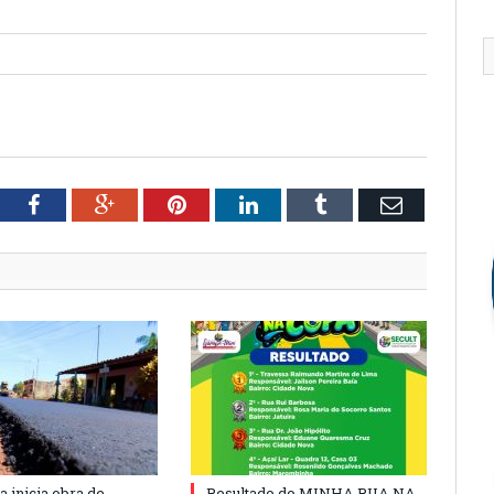
tter
Facebook
Google+
Pinterest
LinkedIn
Tumblr
Email
a inicia obra de
Resultado do MINHA RUA NA