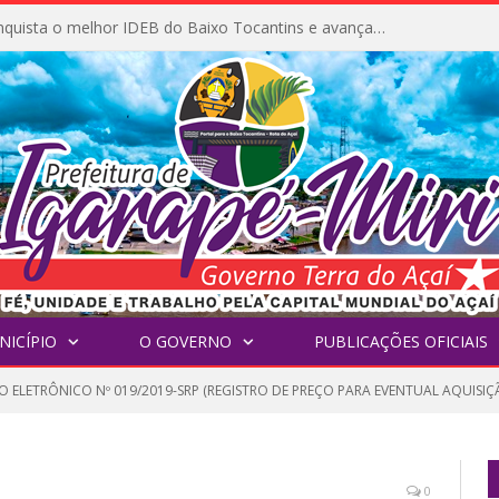
Igarapé-Miri conquista o melhor IDEB do Baixo Tocantins e avança na qualidade da educação pública
NICÍPIO
O GOVERNO
PUBLICAÇÕES OFICIAIS
 ELETRÔNICO Nº 019/2019-SRP (REGISTRO DE PREÇO PARA EVENTUAL AQUISIÇÃ
0