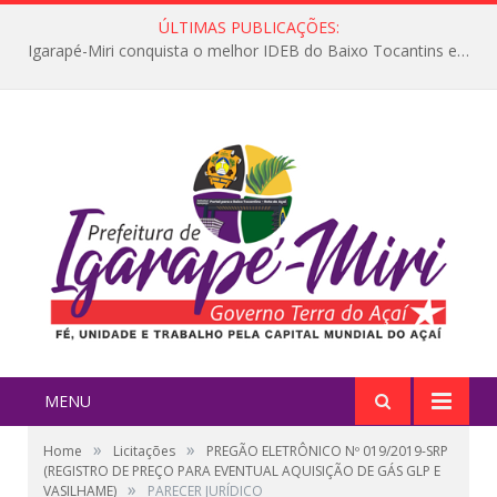
ÚLTIMAS PUBLICAÇÕES:
Igarapé-Miri conquista o melhor IDEB do Baixo Tocantins e avança na qualidade da educação pública
MENU
»
»
Home
Licitações
PREGÃO ELETRÔNICO Nº 019/2019-SRP
(REGISTRO DE PREÇO PARA EVENTUAL AQUISIÇÃO DE GÁS GLP E
»
VASILHAME)
PARECER JURÍDICO