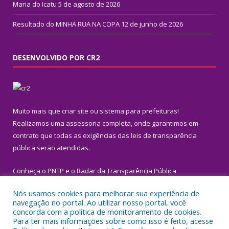
Maria do Icatu
5 de agosto de 2026
Resultado do MINHA RUA NA COPA
12 de junho de 2026
DESENVOLVIDO POR CR2
Muito mais que
criar site
ou
sistema para prefeituras
!
Realizamos uma
assessoria
completa, onde garantimos em
contrato que todas as exigências das
leis de transparência
pública
serão atendidas.
Conheça o
PNTP
e o
Radar da Transparência Pública
Nós usamos cookies para melhorar sua experiência de
navegação no portal. Ao utilizar nosso portal, você
concorda com a política de monitoramento de cookies.
Para ter mais informações sobre como isso é feito, acesse
Todos os direitos reservados a Prefeitura Municipal de Igarapé-