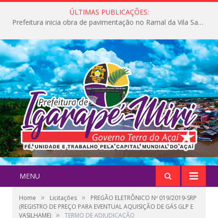
ÚLTIMAS PUBLICAÇÕES:
Prefeitura inicia obra de pavimentação no Ramal da Vila Santa Maria do Icatu
MENU
»
»
Home
Licitações
PREGÃO ELETRÔNICO Nº 019/2019-SRP
(REGISTRO DE PREÇO PARA EVENTUAL AQUISIÇÃO DE GÁS GLP E
»
VASILHAME)
TERMO DE ADJUDICAÇÃO