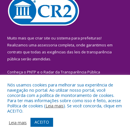
Muito mais que
criar site
ou
sistema para prefeituras
!
Realizamos uma
assessoria
completa, onde garantimos em
contrato que todas as exigências das
leis de transparência
pública
serão atendidas.
Conheça o
PNTP
e o
Radar da Transparência Pública
Nós usamos cookies para melhorar sua experiência de
navegação no portal. Ao utilizar nosso portal, você
concorda com a política de monitoramento de cookies.
Para ter mais informações sobre como isso é feito, acesse
Todos os direitos reservados a Prefeitura Municipal de Igarapé-
Política de cookies (
Leia mais
). Se você concorda, clique em
Miri.
ACEITO.
Mapa do Site
Acessar Área Administrativa
ACEITO
Leia mais
Acessar Webmail