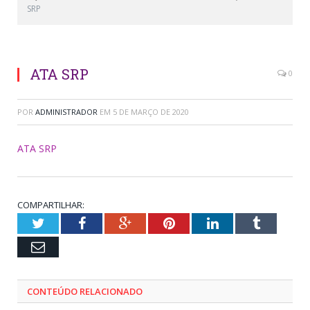
SRP
ATA SRP
0
POR
ADMINISTRADOR
EM
5 DE MARÇO DE 2020
ATA SRP
COMPARTILHAR:
Twitter
Facebook
Google+
Pinterest
LinkedIn
Tumblr
Email
CONTEÚDO RELACIONADO