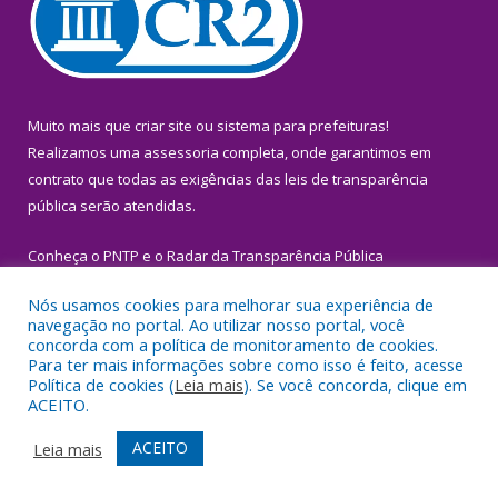
Muito mais que
criar site
ou
sistema para prefeituras
!
Realizamos uma
assessoria
completa, onde garantimos em
contrato que todas as exigências das
leis de transparência
pública
serão atendidas.
Conheça o
PNTP
e o
Radar da Transparência Pública
Nós usamos cookies para melhorar sua experiência de
navegação no portal. Ao utilizar nosso portal, você
concorda com a política de monitoramento de cookies.
Para ter mais informações sobre como isso é feito, acesse
Todos os direitos reservados a Prefeitura Municipal de Igarapé-
Política de cookies (
Leia mais
). Se você concorda, clique em
Miri.
ACEITO.
Mapa do Site
Acessar Área Administrativa
ACEITO
Leia mais
Acessar Webmail