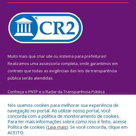
Muito mais que
criar site
ou
sistema para prefeituras
!
Realizamos uma
assessoria
completa, onde garantimos em
contrato que todas as exigências das
leis de transparência
pública
serão atendidas.
Conheça o
PNTP
e o
Radar da Transparência Pública
Nós usamos cookies para melhorar sua experiência de
navegação no portal. Ao utilizar nosso portal, você
concorda com a política de monitoramento de cookies.
Para ter mais informações sobre como isso é feito, acesse
Todos os direitos reservados a Prefeitura Municipal de Igarapé-
Política de cookies (
Leia mais
). Se você concorda, clique em
Miri.
ACEITO.