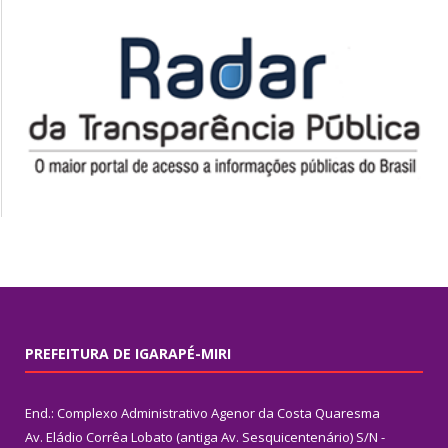
PREFEITURA DE IGARAPÉ-MIRI
End.: Complexo Administrativo Agenor da Costa Quaresma
Av. Eládio Corrêa Lobato (antiga Av. Sesquicentenário) S/N -