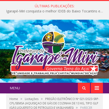
ÚLTIMAS PUBLICAÇÕES:
Igarapé-Miri conquista o melhor IDEB do Baixo Tocantins e avança na qualidade da educação pública
MENU
»
»
Home
Licitações
PREGÃO ELETRÔNICO Nº 021/2023-SRP-
CPL/SEMSA (AQUISIÇAO DE GÁS DE COZINHA DE 13 KG, TIPO GLP
»
(GÁS LIQUEFEITO DE PETROLEO) E VASILHAMES)
PARECER