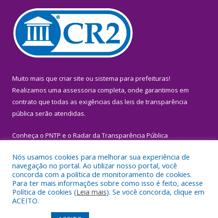
Muito mais que
criar site
ou
sistema para prefeituras
!
Realizamos uma
assessoria
completa, onde garantimos em
contrato que todas as exigências das
leis de transparência
pública
serão atendidas.
Conheça o
PNTP
e o
Radar da Transparência Pública
Nós usamos cookies para melhorar sua experiência de
navegação no portal. Ao utilizar nosso portal, você
concorda com a política de monitoramento de cookies.
Para ter mais informações sobre como isso é feito, acesse
Todos os direitos reservados a Prefeitura Municipal de Igarapé-
Política de cookies (
Leia mais
). Se você concorda, clique em
Miri.
ACEITO.