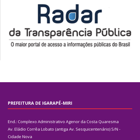
PREFEITURA DE IGARAPÉ-MIRI
End.: Complexo Administrativo Agenor da Costa Quaresma
Av. Eládio Corrêa Lobato (antiga Av. Sesquicentenário) S/N -
Cidade Nova