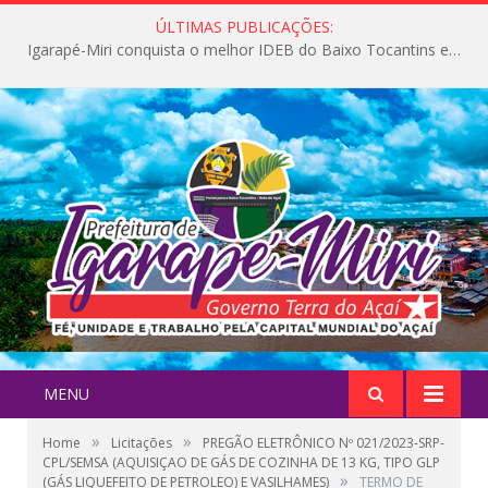
ÚLTIMAS PUBLICAÇÕES:
Igarapé-Miri conquista o melhor IDEB do Baixo Tocantins e avança na qualidade da educação pública
MENU
»
»
Home
Licitações
PREGÃO ELETRÔNICO Nº 021/2023-SRP-
CPL/SEMSA (AQUISIÇAO DE GÁS DE COZINHA DE 13 KG, TIPO GLP
»
(GÁS LIQUEFEITO DE PETROLEO) E VASILHAMES)
TERMO DE