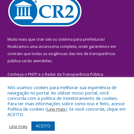
Muito mais que
criar site
ou
sistema para prefeituras
!
Realizamos uma
assessoria
completa, onde garantimos em
contrato que todas as exigências das
leis de transparência
pública
serão atendidas.
Conheça o
PNTP
e o
Radar da Transparência Pública
Nós usamos cookies para melhorar sua experiência de
navegação no portal. Ao utilizar nosso portal, você
concorda com a política de monitoramento de cookies.
Para ter mais informações sobre como isso é feito, acesse
Todos os direitos reservados a Prefeitura Municipal de Igarapé-
Política de cookies (
Leia mais
). Se você concorda, clique em
Miri.
ACEITO.
Mapa do Site
Acessar Área Administrativa
ACEITO
Leia mais
Acessar Webmail