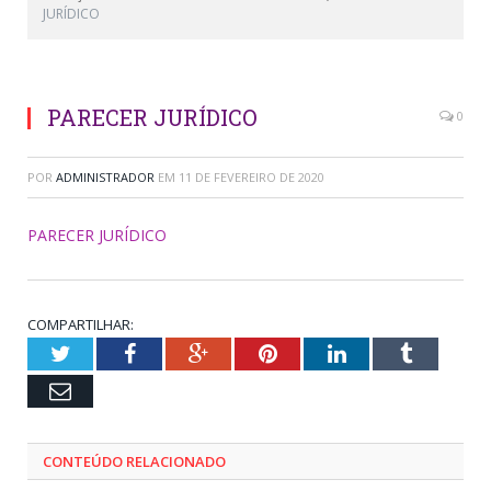
JURÍDICO
PARECER JURÍDICO
0
POR
ADMINISTRADOR
EM
11 DE FEVEREIRO DE 2020
PARECER JURÍDICO
COMPARTILHAR:
Twitter
Facebook
Google+
Pinterest
LinkedIn
Tumblr
Email
CONTEÚDO RELACIONADO