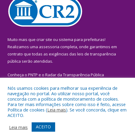
Muito mais que
criar site
ou
sistema para prefeituras
!
Realizamos uma
assessoria
completa, onde garantimos em
contrato que todas as exigências das
leis de transparência
pública
serão atendidas.
Conheça o
PNTP
e o
Radar da Transparência Pública
Nós usamos cookies para melhorar sua experiência de
navegação no portal. Ao utilizar nosso portal, você
concorda com a política de monitoramento de cookies.
Para ter mais informações sobre como isso é feito, acesse
Todos os direitos reservados a Prefeitura Municipal de Igarapé-
Política de cookies (
Leia mais
). Se você concorda, clique em
Miri.
ACEITO.
Mapa do Site
Acessar Área Administrativa
ACEITO
Leia mais
Acessar Webmail