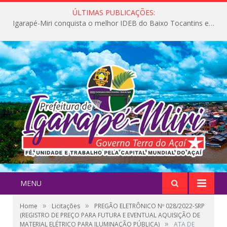
ÚLTIMAS PUBLICAÇÕES:
Igarapé-Miri conquista o melhor IDEB do Baixo Tocantins e avança na qualidade da educação pública
MENU
»
»
Home
Licitações
PREGÃO ELETRÔNICO Nº 028/2022-SRP
(REGISTRO DE PREÇO PARA FUTURA E EVENTUAL AQUISIÇÃO DE
»
MATERIAL ELÉTRICO PARA ILUMINAÇÃO PÚBLICA)
ATA DE