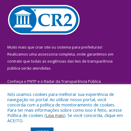
Muito mais que
criar site
ou
sistema para prefeituras
!
Realizamos uma
assessoria
completa, onde garantimos em
contrato que todas as exigências das
leis de transparência
pública
serão atendidas.
Conheça o
PNTP
e o
Radar da Transparência Pública
Nós usamos cookies para melhorar sua experiência de
navegação no portal. Ao utilizar nosso portal, você
concorda com a política de monitoramento de cookies.
Para ter mais informações sobre como isso é feito, acesse
Todos os direitos reservados a Prefeitura Municipal de Igarapé-
Política de cookies (
Leia mais
). Se você concorda, clique em
Miri.
ACEITO.