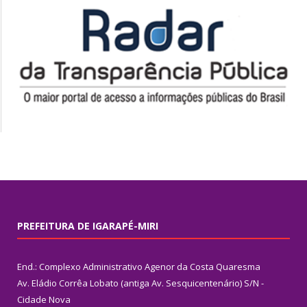
PREFEITURA DE IGARAPÉ-MIRI
End.: Complexo Administrativo Agenor da Costa Quaresma
Av. Eládio Corrêa Lobato (antiga Av. Sesquicentenário) S/N -
Cidade Nova