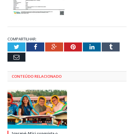
COMPARTILHAR:
Twitter
Facebook
Google+
Pinterest
LinkedIn
Tumblr
Email
CONTEÚDO RELACIONADO
Igarapé-Miri conquista o