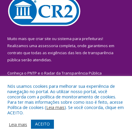
Muito mais que
criar site
ou
sistema para prefeituras
!
Realizamos uma
assessoria
completa, onde garantimos em
contrato que todas as exigências das
leis de transparência
pública
serão atendidas.
Conheça o
PNTP
e o
Radar da Transparência Pública
Nós usamos cookies para melhorar sua experiência de
navegação no portal. Ao utilizar nosso portal, você
concorda com a política de monitoramento de cookies.
Para ter mais informações sobre como isso é feito, acesse
Todos os direitos reservados a Prefeitura Municipal de Igarapé-
Política de cookies (
Leia mais
). Se você concorda, clique em
Miri.
ACEITO.
Mapa do Site
Acessar Área Administrativa
ACEITO
Leia mais
Acessar Webmail