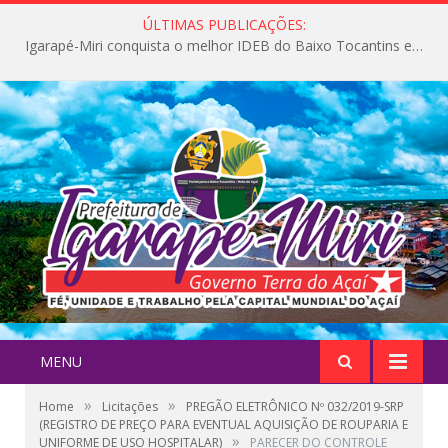
ÚLTIMAS PUBLICAÇÕES:
Igarapé-Miri conquista o melhor IDEB do Baixo Tocantins e avança na qualidade da educação pública
MENU
»
»
Home
Licitações
PREGÃO ELETRÔNICO Nº 032/2019-SRP
(REGISTRO DE PREÇO PARA EVENTUAL AQUISIÇÃO DE ROUPARIA E
»
UNIFORME DE USO HOSPITALAR)
PARECER DO CONTROLE