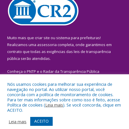
Muito mais que
criar site
ou
sistema para prefeituras
!
Realizamos uma
assessoria
completa, onde garantimos em
contrato que todas as exigências das
leis de transparência
pública
serão atendidas.
Conheça o
PNTP
e o
Radar da Transparência Pública
Nós usamos cookies para melhorar sua experiência de
navegação no portal. Ao utilizar nosso portal, você
concorda com a política de monitoramento de cookies.
Para ter mais informações sobre como isso é feito, acesse
Todos os direitos reservados a Prefeitura Municipal de Igarapé-
Política de cookies (
Leia mais
). Se você concorda, clique em
Miri.
ACEITO.
Mapa do Site
Acessar Área Administrativa
ACEITO
Leia mais
Acessar Webmail