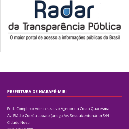
PREFEITURA DE IGARAPÉ-MIRI
End.: Complexo Administrativo Agenor da Costa Quaresma
Av. Eládio Corrêa Lobato (antiga Av. Sesquicentenário) S/N -
Cidade Nova