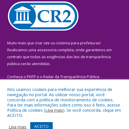
Muito mais que
criar site
ou
sistema para prefeituras
!
Realizamos uma
assessoria
completa, onde garantimos em
contrato que todas as exigências das
leis de transparência
pública
serão atendidas.
Conheça o
PNTP
e o
Radar da Transparência Pública
Nós usamos cookies para melhorar sua experiência de
navegação no portal. Ao utilizar nosso portal, você
concorda com a política de monitoramento de cookies.
Para ter mais informações sobre como isso é feito, acesse
Todos os direitos reservados a Prefeitura Municipal de Igarapé-
Política de cookies (
Leia mais
). Se você concorda, clique em
Miri.
ACEITO.
Mapa do Site
Acessar Área Administrativa
ACEITO
Leia mais