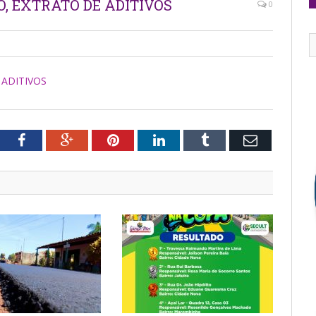
ÃO, EXTRATO DE ADITIVOS
0
 ADITIVOS
tter
Facebook
Google+
Pinterest
LinkedIn
Tumblr
Email