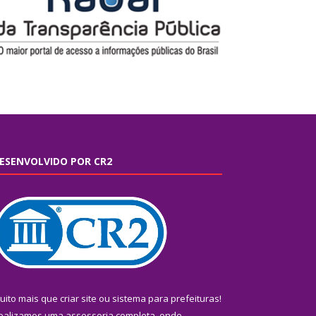
ESENVOLVIDO POR CR2
uito mais que
criar site
ou
sistema para prefeituras
!
ealizamos uma
assessoria
completa, onde