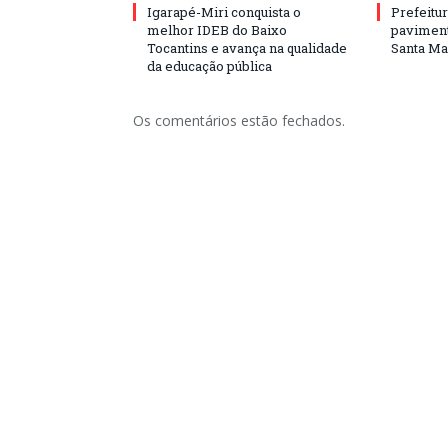
Igarapé-Miri conquista o
Prefeitur
melhor IDEB do Baixo
paviment
Tocantins e avança na qualidade
Santa Mar
da educação pública
Os comentários estão fechados.