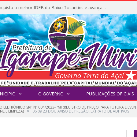
Igarapé-Miri conquista o melhor IDEB do Baixo Tocantins e avança na qualidade da educação pública
NICÍPIO
O GOVERNO
PUBLICAÇÕES OFICIAIS
O ELETRÔNICO SRP Nº 004/2023-PMI (REGISTRO DE PREÇO PARA FUTURA E EV
»
NE E LIMPEZA)
06 09 23 DOU AVISO DE PREGÃO, EXTRATO DE ADITIVOS