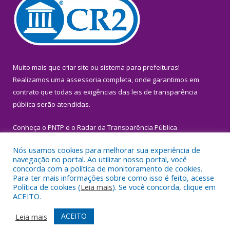
Muito mais que
criar site
ou
sistema para prefeituras
!
Realizamos uma
assessoria
completa, onde garantimos em
contrato que todas as exigências das
leis de transparência
pública
serão atendidas.
Conheça o
PNTP
e o
Radar da Transparência Pública
Nós usamos cookies para melhorar sua experiência de
navegação no portal. Ao utilizar nosso portal, você
concorda com a política de monitoramento de cookies.
Para ter mais informações sobre como isso é feito, acesse
Todos os direitos reservados a Prefeitura Municipal de Igarapé-
Política de cookies (
Leia mais
). Se você concorda, clique em
Miri.
ACEITO.
Mapa do Site
Acessar Área Administrativa
ACEITO
Leia mais
Acessar Webmail