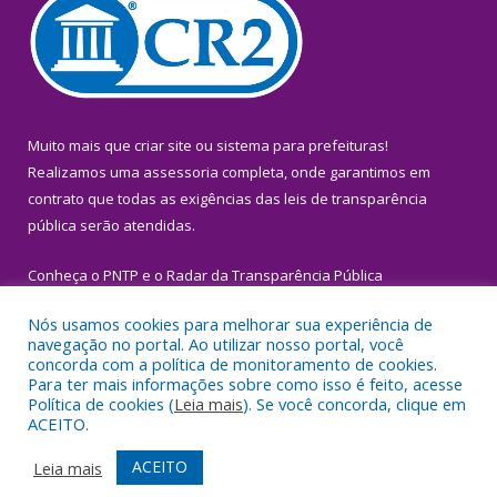
Muito mais que
criar site
ou
sistema para prefeituras
!
Realizamos uma
assessoria
completa, onde garantimos em
contrato que todas as exigências das
leis de transparência
pública
serão atendidas.
Conheça o
PNTP
e o
Radar da Transparência Pública
Nós usamos cookies para melhorar sua experiência de
navegação no portal. Ao utilizar nosso portal, você
concorda com a política de monitoramento de cookies.
Para ter mais informações sobre como isso é feito, acesse
Todos os direitos reservados a Prefeitura Municipal de Igarapé-
Política de cookies (
Leia mais
). Se você concorda, clique em
Miri.
ACEITO.
Mapa do Site
Acessar Área Administrativa
ACEITO
Leia mais
Acessar Webmail