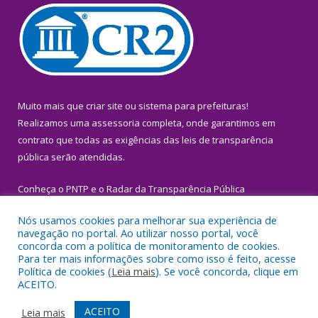
Muito mais que
criar site
ou
sistema para prefeituras
!
Realizamos uma
assessoria
completa, onde garantimos em
contrato que todas as exigências das
leis de transparência
pública
serão atendidas.
Conheça o
PNTP
e o
Radar da Transparência Pública
Nós usamos cookies para melhorar sua experiência de
navegação no portal. Ao utilizar nosso portal, você
concorda com a política de monitoramento de cookies.
Para ter mais informações sobre como isso é feito, acesse
Todos os direitos reservados a Prefeitura Municipal de Igarapé-
Política de cookies (
Leia mais
). Se você concorda, clique em
Miri.
ACEITO.
Mapa do Site
Acessar Área Administrativa
ACEITO
Leia mais