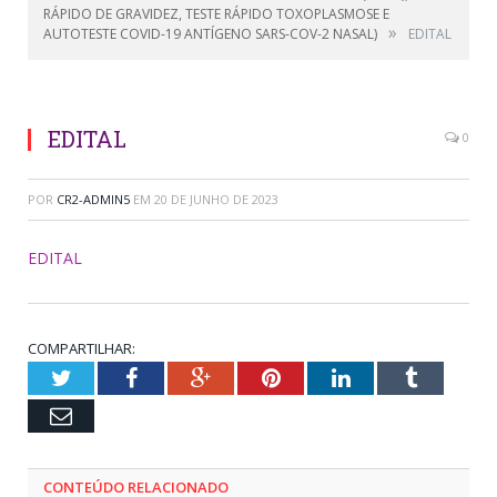
RÁPIDO DE GRAVIDEZ, TESTE RÁPIDO TOXOPLASMOSE E
»
AUTOTESTE COVID-19 ANTÍGENO SARS-COV-2 NASAL)
EDITAL
EDITAL
0
POR
CR2-ADMIN5
EM
20 DE JUNHO DE 2023
EDITAL
COMPARTILHAR:
Twitter
Facebook
Google+
Pinterest
LinkedIn
Tumblr
Email
CONTEÚDO RELACIONADO