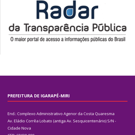
PREFEITURA DE IGARAPÉ-MIRI
End.: Complexo Administrativo Agenor da Costa Quaresma
Av. Eládio Corrêa Lobato (antiga Av. Sesquicentenário) S/N -
Cidade Nova