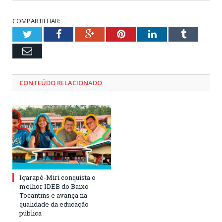
COMPARTILHAR:
Twitter
Facebook
Google+
Pinterest
LinkedIn
Tumblr
Email
CONTEÚDO RELACIONADO
Igarapé-Miri conquista o
melhor IDEB do Baixo
Tocantins e avança na
qualidade da educação
pública