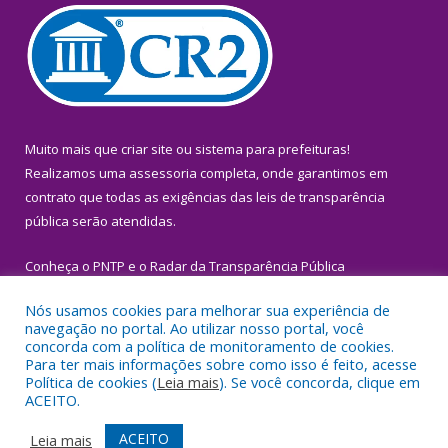
Muito mais que
criar site
ou
sistema para prefeituras
!
Realizamos uma
assessoria
completa, onde garantimos em
contrato que todas as exigências das
leis de transparência
pública
serão atendidas.
Conheça o
PNTP
e o
Radar da Transparência Pública
Nós usamos cookies para melhorar sua experiência de
navegação no portal. Ao utilizar nosso portal, você
concorda com a política de monitoramento de cookies.
Para ter mais informações sobre como isso é feito, acesse
Todos os direitos reservados a Prefeitura Municipal de Igarapé-
Política de cookies (
Leia mais
). Se você concorda, clique em
Miri.
ACEITO.
Mapa do Site
Acessar Área Administrativa
ACEITO
Leia mais