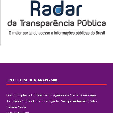
PREFEITURA DE IGARAPÉ-MIRI
End.: Complexo Administrativo Agenor da Costa Quaresma
Av. Eládio Corrêa Lobato (antiga Av. Sesquicentenário) S/N -
Cidade Nova