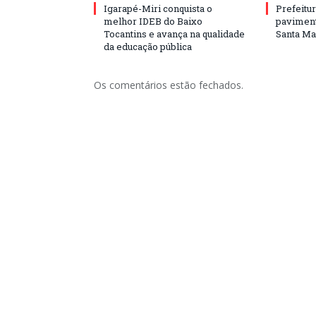
Igarapé-Miri conquista o
Prefeitur
melhor IDEB do Baixo
paviment
Tocantins e avança na qualidade
Santa Mar
da educação pública
Os comentários estão fechados.