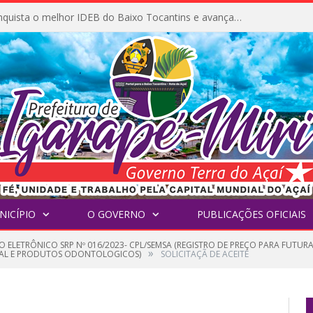
Igarapé-Miri conquista o melhor IDEB do Baixo Tocantins e avança na qualidade da educação pública
NICÍPIO
O GOVERNO
PUBLICAÇÕES OFICIAIS
O ELETRÔNICO SRP Nº 016/2023- CPL/SEMSA (REGISTRO DE PREÇO PARA FUTU
»
RIAL E PRODUTOS ODONTOLOGICOS)
SOLICITAÇÃ DE ACEITE