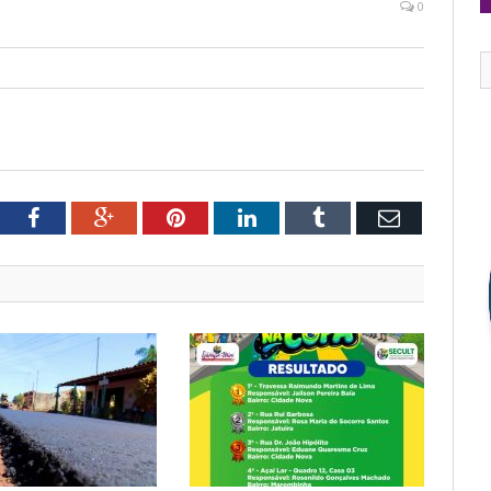
0
tter
Facebook
Google+
Pinterest
LinkedIn
Tumblr
Email