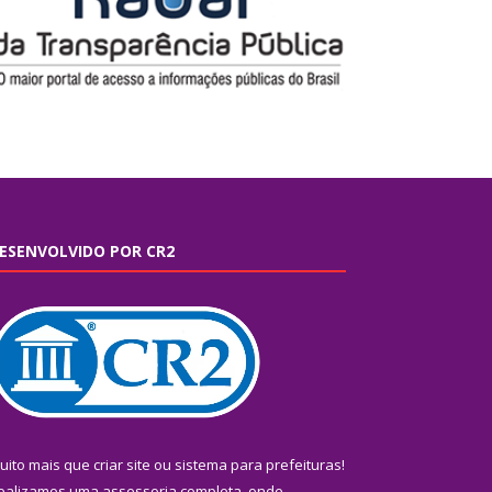
ESENVOLVIDO POR CR2
uito mais que
criar site
ou
sistema para prefeituras
!
ealizamos uma
assessoria
completa, onde