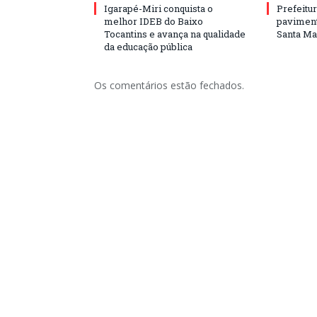
Igarapé-Miri conquista o
Prefeitur
melhor IDEB do Baixo
paviment
Tocantins e avança na qualidade
Santa Mar
da educação pública
Os comentários estão fechados.