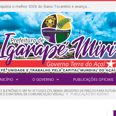
Igarapé-Miri conquista o melhor IDEB do Baixo Tocantins e avança na qualidade da educação pública
NICÍPIO
O GOVERNO
PUBLICAÇÕES OFICIAIS
O ELETRÔNICO SRP Nº 017/2023-CPL/SEMSA (REGISTRO DE PREÇOS PARA FUTU
»
ICO E MATERIAL DE COMUNICAÇÃO VISUAL)
PUBLICAÇÃO DO ADITIVO