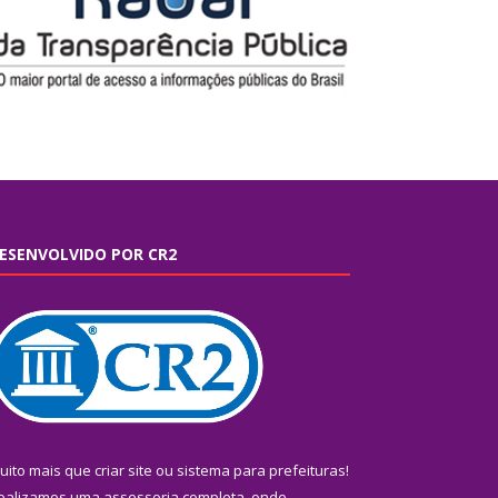
ESENVOLVIDO POR CR2
uito mais que
criar site
ou
sistema para prefeituras
!
ealizamos uma
assessoria
completa, onde