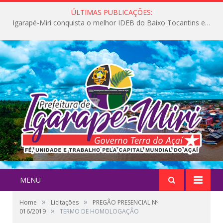
ÚLTIMAS PUBLICAÇÕES:
Igarapé-Miri conquista o melhor IDEB do Baixo Tocantins e avança na qualidade da educação pública
MENU
»
»
Home
Licitações
PREGÃO PRESENCIAL Nº
»
016/2019
TERMO DE HOMOLOGAÇÃO