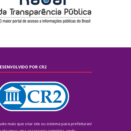
ESENVOLVIDO POR CR2
uito mais que
criar site
ou
sistema para prefeituras
!
ealizamos uma
assessoria
completa, onde