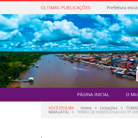
ÚLTIMAS PUBLICAÇÕES:
PÁGINA INICIAL
O MU
»
»
VOCÊ ESTÁ EM:
Home
Licitações
TOMAD
»
MAIAUATÁ)
TERMO DE HOMOLOGACAO TP 006 