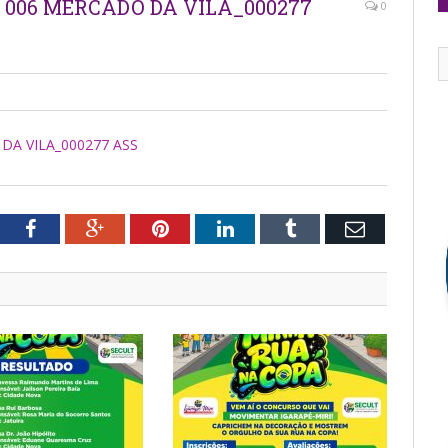
006 MERCADO DA VILA_000277
0
A VILA_000277 ASS
tter
Facebook
Google+
Pinterest
LinkedIn
Tumblr
Email