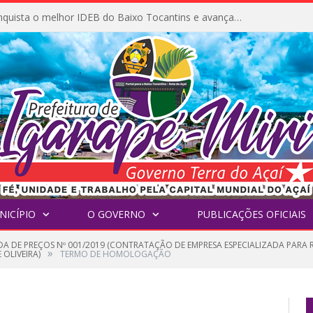
Igarapé-Miri conquista o melhor IDEB do Baixo Tocantins e avança na qualidade da educação pública
NICÍPIO
O GOVERNO
PUBLICAÇÕES OFICIAIS
A DE PREÇOS Nº 001/2019 (CONTRATAÇÃO DE EMPRESA ESPECIALIZADA PARA 
»
 OLIVEIRA)
TERMO DE HOMOLOGAÇÃO