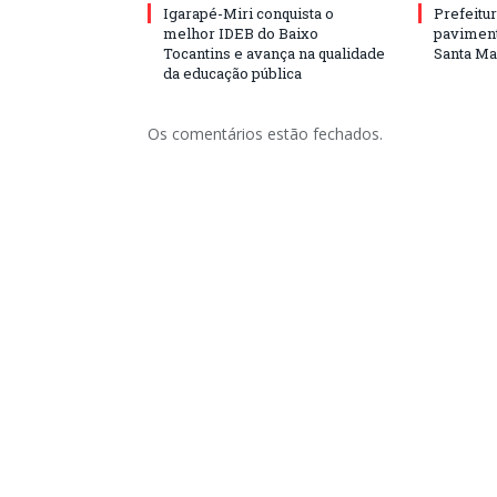
Igarapé-Miri conquista o
Prefeitur
melhor IDEB do Baixo
paviment
Tocantins e avança na qualidade
Santa Mar
da educação pública
Os comentários estão fechados.