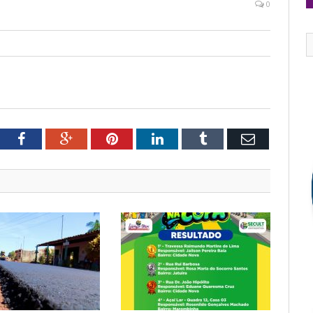
0
tter
Facebook
Google+
Pinterest
LinkedIn
Tumblr
Email