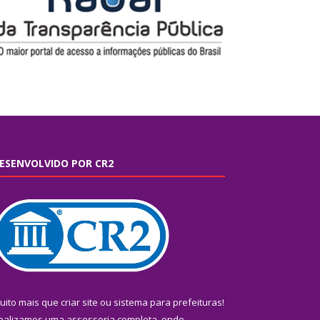
ESENVOLVIDO POR CR2
uito mais que
criar site
ou
sistema para prefeituras
!
ealizamos uma
assessoria
completa, onde