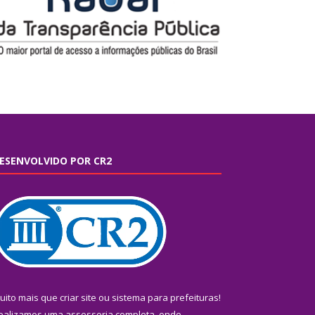
ESENVOLVIDO POR CR2
uito mais que
criar site
ou
sistema para prefeituras
!
ealizamos uma
assessoria
completa, onde