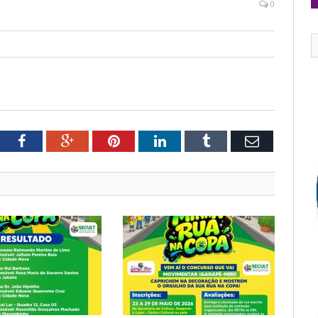
0
tter
Facebook
Google+
Pinterest
LinkedIn
Tumblr
Email