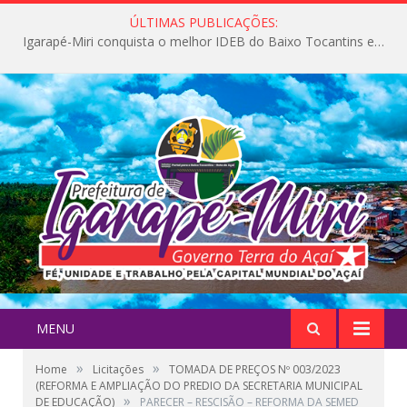
ÚLTIMAS PUBLICAÇÕES:
Igarapé-Miri conquista o melhor IDEB do Baixo Tocantins e avança na qualidade da educação pública
MENU
»
»
Home
Licitações
TOMADA DE PREÇOS Nº 003/2023
(REFORMA E AMPLIAÇÃO DO PREDIO DA SECRETARIA MUNICIPAL
»
DE EDUCAÇÃO)
PARECER – RESCISÃO – REFORMA DA SEMED