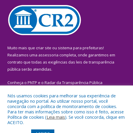
Muito mais que
criar site
ou
sistema para prefeituras
!
Realizamos uma
assessoria
completa, onde garantimos em
contrato que todas as exigências das
leis de transparência
pública
serão atendidas.
Conheça o
PNTP
e o
Radar da Transparência Pública
Nós usamos cookies para melhorar sua experiência de
navegação no portal. Ao utilizar nosso portal, você
concorda com a política de monitoramento de cookies.
Para ter mais informações sobre como isso é feito, acesse
Todos os direitos reservados a Prefeitura Municipal de Igarapé-
Política de cookies (
Leia mais
). Se você concorda, clique em
Miri.
ACEITO.