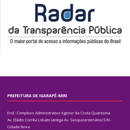
PREFEITURA DE IGARAPÉ-MIRI
End.: Complexo Administrativo Agenor da Costa Quaresma
Av. Eládio Corrêa Lobato (antiga Av. Sesquicentenário) S/N -
Cidade Nova