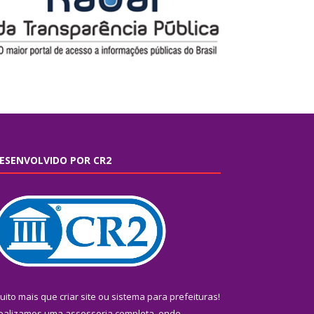
ESENVOLVIDO POR CR2
uito mais que
criar site
ou
sistema para prefeituras
!
ealizamos uma
assessoria
completa, onde