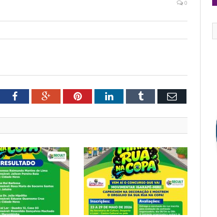
0
tter
Facebook
Google+
Pinterest
LinkedIn
Tumblr
Email