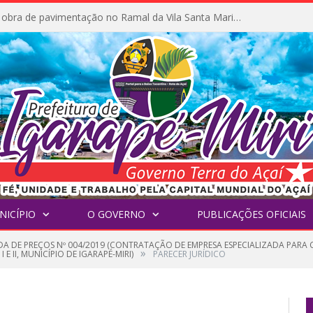
Prefeitura inicia obra de pavimentação no Ramal da Vila Santa Maria do Icatu
NICÍPIO
O GOVERNO
PUBLICAÇÕES OFICIAIS
A DE PREÇOS Nº 004/2019 (CONTRATAÇÃO DE EMPRESA ESPECIALIZADA PARA
»
E II, MUNICÍPIO DE IGARAPÉ-MIRI)
PARECER JURÍDICO