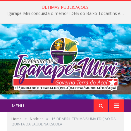
ÚLTIMAS PUBLICAÇÕES:
Igarapé-Miri conquista o melhor IDEB do Baixo Tocantins e avança na qualidade da educação pública
MENU
»
»
Home
Notícias
15 DE ABRIL TEM MAIS UMA EDIÇÃO DA
QUINTA DA SAÚDE NA ESCOLA