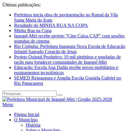
Últimas publicações:
Prefeitura inicia obra de pavimentação no Ramal da Vila
Santa Maria do Icatu
Resultado do MINHA RUA NA COPA
Minha Rua na Copa
Igarapé-Miri recebe projeto “Cine Caixa CAP” com sessões
gratuitas de cinema
Rio Cotijuba: Prefeitura Inaugura Nova Escola de Educação
Infantil Sagrado Coração de Jesus
Projeto Quintal Produtivo: 10 mil pintinhos e toneladas de
ração para fortalecer comunidades de Igarapé-Miri
Educação: Escola Ana Dalila recebe novos mobiliários e
equipamentos tecnológicos
SEMED Reinaugura e Amplia Escola Grasiela Gabriel no
Rio Panacauera
Menu
Página Inicial
O Município
História
Sobre o Município