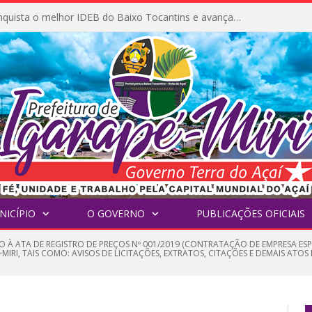
Igarapé-Miri conquista o melhor IDEB do Baixo Tocantins e avança na qualidade da educação pública
NICÍPIO
O GOVERNO
PUBLICAÇÕES OFICIAIS
O À ATA DE REGISTRO DE PREÇOS Nº 001/2019 (CONTRATAÇÃO DE EMPRESA ESP
-MIRI, TAIS COMO: AVISOS DE LICITAÇÕES, EXTRATOS, CITAÇÕES E DEMAIS ATOS