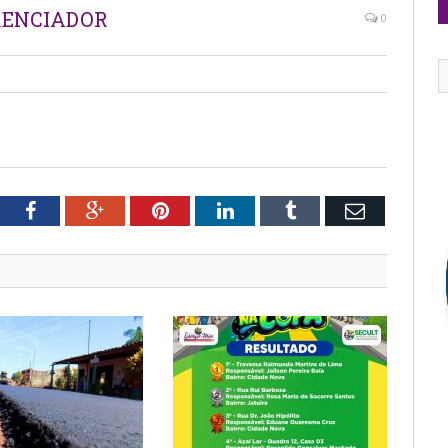
RENCIADOR
0
tter
Facebook
Google+
Pinterest
LinkedIn
Tumblr
Email