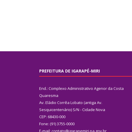
PREFEITURA DE IGARAPÉ-MIRI
End.: Complexo Administrativo Agenor da Costa
Quaresma
Av. Eládio Corrêa Lobato (antiga Av.
Sesquicentenário) S/N - Cidade Nova
CEP: 68430-000
Fone: (91) 3755-0000
E-mail: contato@igarapemiri.pa.gov.br