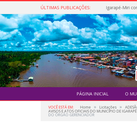
ÚLTIMAS PUBLICAÇÕES:
PÁGINA INICIAL
O MU
»
»
VOCÊ ESTÁ EM:
Home
Licitações
ADESÃ
AVISOS E ATOS OFICIAIS DO MUNICÍPIO DE IGARAPÉ
DO ÓRGÃO GERENCIADOR