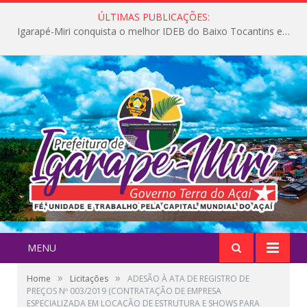
ÚLTIMAS PUBLICAÇÕES:
Igarapé-Miri conquista o melhor IDEB do Baixo Tocantins e avança na qualidade da educação pública
MENU
»
»
Home
Licitações
ADESÃO À ATA DE REGISTRO DE
PREÇOS Nº 003/2019 (CONTRATAÇÃO DE EMPRESA
ESPECIALIZADA EM LOCAÇÃO DE ESTRUTURA E SHOWS PARA