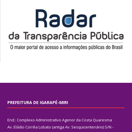
PREFEITURA DE IGARAPÉ-MIRI
End.: Complexo Administrativo Agenor da Costa Quaresma
Av. Eládio Corrêa Lobato (antiga Av. Sesquicentenário) S/N -