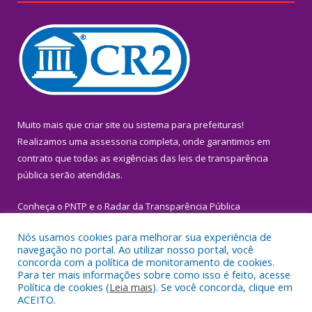
Muito mais que
criar site
ou
sistema para prefeituras
!
Realizamos uma
assessoria
completa, onde garantimos em
contrato que todas as exigências das
leis de transparência
pública
serão atendidas.
Conheça o
PNTP
e o
Radar da Transparência Pública
Nós usamos cookies para melhorar sua experiência de
navegação no portal. Ao utilizar nosso portal, você
concorda com a política de monitoramento de cookies.
Para ter mais informações sobre como isso é feito, acesse
Todos os direitos reservados a Prefeitura Municipal de Igarapé-
Política de cookies (
Leia mais
). Se você concorda, clique em
Miri.
ACEITO.