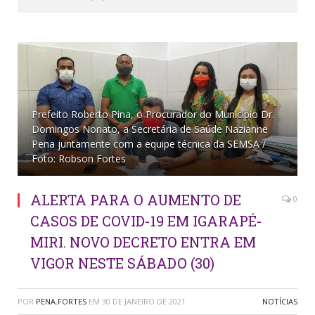
Prefeito Roberto Pina, o Procurador do Município Dr.
Domingos Nonato, a Secretária de Saúde Nazianne
Pena juntamente com a equipe técnica da SEMSA /
Foto: Robson Fortes
ALERTA PARA O AUMENTO DE
0
CASOS DE COVID-19 EM IGARAPÉ-
MIRI. NOVO DECRETO ENTRA EM
VIGOR NESTE SÁBADO (30)
POR
PENA.FORTES
EM
30 DE JANEIRO DE 2021
NOTÍCIAS