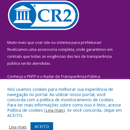
Muito mais que
criar site
ou
sistema para prefeituras
!
Realizamos uma
assessoria
completa, onde garantimos em
contrato que todas as exigências das
leis de transparência
pública
serão atendidas.
Conheça o
PNTP
e o
Radar da Transparência Pública
Nós usamos cookies para melhorar sua experiência de
navegação no portal. Ao utilizar nosso portal, você
concorda com a política de monitoramento de cookies.
Para ter mais informações sobre como isso é feito, acesse
Todos os direitos reservados a Prefeitura Municipal de Igarapé-
Política de cookies (
Leia mais
). Se você concorda, clique em
Miri.
ACEITO.
Mapa do Site
Acessar Área Administrativa
ACEITO
Leia mais