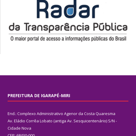
PREFEITURA DE IGARAPÉ-MIRI
End.: Complexo Administrativo Agenor da Costa Quaresma
Av. Eládio Corrêa Lobato (antiga Av. Sesquicentenário) S/N -
Cidade Nova
CEP: 68430-000