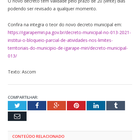
O novo decreto tem validade pelo prazo de 20 (vinte) dias
podendo ser revisado a qualquer momento.
Confira na integra o teor do novo decreto municipal em:
https://igarapemiri.pa.gov.br/decreto-municipal-no-013-2021-
institui-o-bloqueio-parcial-de-atividades-nos-limites-
territoriais-do-municipio-de-igarape-miri/decreto-municipal-
013/
Texto: Ascom
COMPARTILHAR:
Twitter
Facebook
Google+
Pinterest
LinkedIn
Tumblr
Email
CONTEÚDO RELACIONADO