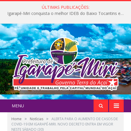
ÚLTIMAS PUBLICAÇÕES:
Igarapé-Miri conquista o melhor IDEB do Baixo Tocantins e avança na qualidade da educação pública
MENU
»
»
Home
Notícias
ALERTA PARA O AUMENTO DE CASOS DE
COVID-19 EM IGARAPÉ-MIRI. NOVO DECRETO ENTRA EM VIGOR
NESTE SÁBADO (30)